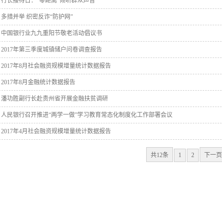
行长接待日：“零距离”倾听群众声音
多措并举 织密反诈“防护网”
中国银行业九九重阳节敬老活动倡议书
2017年第三季度城镇储户问卷调查报告
2017年8月社会融资规模增量统计数据报告
2017年8月金融统计数据报告
潘功胜副行长赴贵州省开展金融扶贫调研
人民银行召开推进“两学一做”学习教育常态化制度化工作部署会议
2017年4月社会融资规模增量统计数据报告
共12条
1
2
下一页