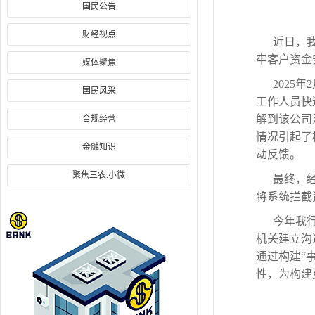
国民公告
财经视点
近日，
牢客户资金
媒体聚焦
2025
国民风采
工作人员快
解到该公司
合规经营
情况引起了
金融知识
动反馈。
聚焦三农.小微
最终，
将系统拦截
今年我
机关建立沟
通过构建“
性，为构建