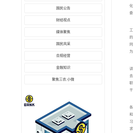
化
国民公告
委
财经视点
工
媒体聚焦
的
国民风采
同
为
合规经营
金融知识
讲
去
聚焦三农.小微
职
干
会
各
和
习
求