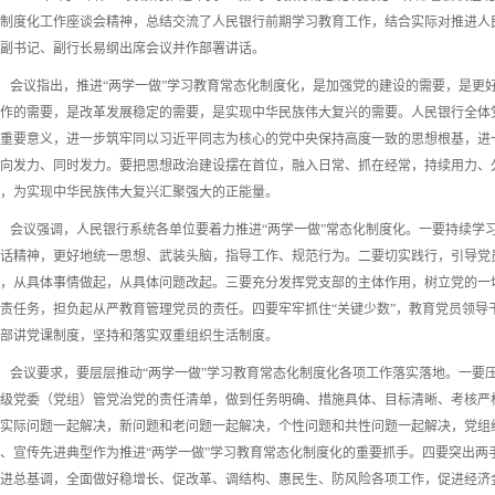
制度化工作座谈会精神，总结交流了人民银行前期学习教育工作，结合实际对推进人
副书记、副行长易纲出席会议并作部署讲话。
会议指出，推进“两学一做”学习教育常态化制度化，是加强党的建设的需要，是更
作的需要，是改革发展稳定的需要，是实现中华民族伟大复兴的需要。人民银行全体党
重要意义，进一步筑牢同以习近平同志为核心的党中央保持高度一致的思想根基，进一
向发力、同时发力。要把思想政治建设摆在首位，融入日常、抓在经常，持续用力、
，为实现中华民族伟大复兴汇聚强大的正能量。
会议强调，人民银行系统各单位要着力推进“两学一做”常态化制度化。一要持续学
话精神，更好地统一思想、武装头脑，指导工作、规范行为。二要切实践行，引导党
，从具体事情做起，从具体问题改起。三要充分发挥党支部的主体作用，树立党的一
责任务，担负起从严教育管理党员的责任。四要牢牢抓住“关键少数”，教育党员领导
部讲党课制度，坚持和落实双重组织生活制度。
议要求，要层层推动“两学一做”学习教育常态化制度化各项工作落实落地。一要压
级党委（党组）管党治党的责任清单，做到任务明确、措施具体、目标清晰、考核严
实际问题一起解决，新问题和老问题一起解决，个性问题和共性问题一起解决，党组
、宣传先进典型作为推进“两学一做”学习教育常态化制度化的重要抓手。四要突出两
进总基调，全面做好稳增长、促改革、调结构、惠民生、防风险各项工作，促进经济