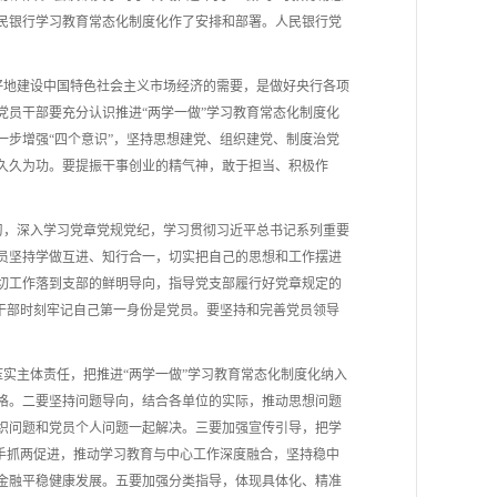
民银行学习教育常态化制度化作了安排和部署。人民银行党
好地建设中国特色社会主义市场经济的需要，是做好央行各项
员干部要充分认识推进“两学一做”学习教育常态化制度化
步增强“四个意识”，坚持思想建党、组织建党、制度治党
久久为功。要提振干事创业的精气神，敢于担当、积极作
习，深入学习党章党规党纪，学习贯彻习近平总书记系列重要
员坚持学做互进、知行合一，切实把自己的思想和工作摆进
切工作落到支部的鲜明导向，指导党支部履行好党章规定的
干部时刻牢记自己第一身份是党员。要坚持和完善党员领导
实主体责任，把推进“两学一做”学习教育常态化制度化纳入
格。二要坚持问题导向，结合各单位的实际，推动思想问题
织问题和党员个人问题一起解决。三要加强宣传引导，把学
手抓两促进，推动学习教育与中心工作深度融合，坚持稳中
金融平稳健康发展。五要加强分类指导，体现具体化、精准